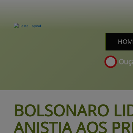
HOM
HOM
Ouça
BOLSONARO LID
ANISTIA 
AOS PR