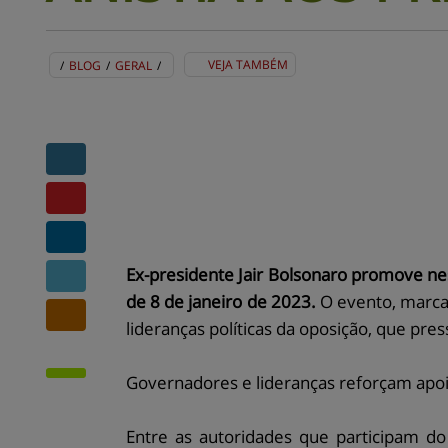
VEJA TAMBÉM
/
BLOG
/
GERAL
/
BLOG
EVENTOS
CENTRAL DE AJUDA
MAPA DO SITE
CONTATO
MURAL DE RECADOS
Ex-presidente Jair Bolsonaro promove nes
de 8 de janeiro de 2023.
O evento, marcad
lideranças políticas da oposição, que pre
Governadores e lideranças reforçam apo
Entre as autoridades que participam d