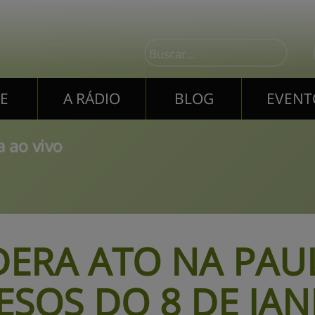
E
A RÁDIO
BLOG
EVENT
E
A RÁDIO
BLOG
EVENT
 ao vivo
ERA ATO NA PAUL
ESOS DO 8 DE JAN