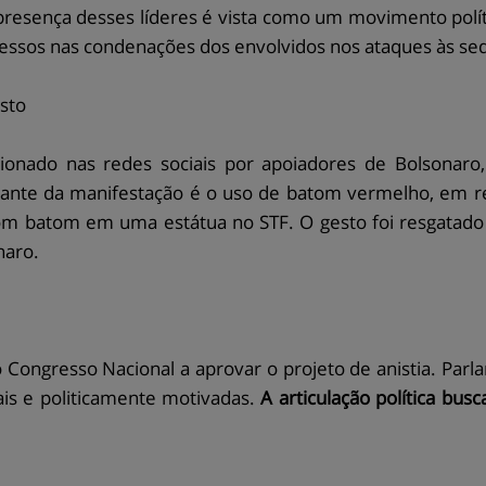
 presença desses líderes é vista como um movimento polít
xcessos nas condenações dos envolvidos nos ataques às se
sto
nado nas redes sociais por apoiadores de Bolsonaro,
ante da manifestação é o uso de batom vermelho, em re
om batom em uma estátua no STF. O gesto foi resgatado
naro.
 o Congresso Nacional a aprovar o projeto de anistia. Par
is e politicamente motivadas.
A articulação política busc