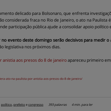
nto delicado para Bolsonaro, que enfrenta investigaçõe
o considerada fraca no Rio de Janeiro, o ato na Paulista 
e participação pública ajude a consolidar apoio político e 
no evento deste domingo serão decisivos para medir o at
o legislativa nos próximos dias.
r anistia aos presos do 8 de janeiro
apareceu primeiro e
dera-ato-na-paulista-por-anistia-aos-presos-do-8-de-janeiro/
,
político
,
prefeito
e
congresso
393 palavras
4 min. para ler