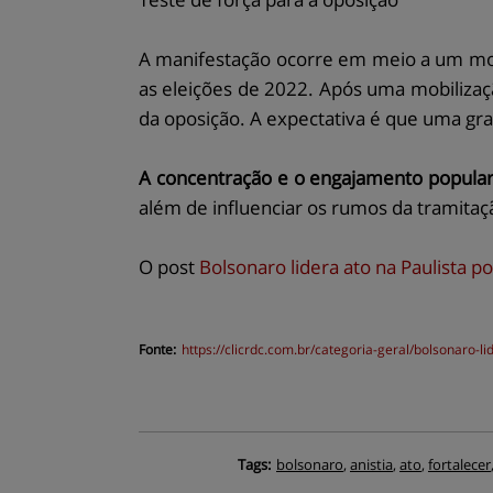
A manifestação ocorre em meio a um mome
as eleições de 2022. Após uma mobilizaçã
da oposição. A expectativa é que uma grand
A concentração e o engajamento popular 
além de influenciar os rumos da tramitaçã
O post
Bolsonaro lidera ato na Paulista po
Fonte:
https://
clicrdc.com.br
/categoria-geral/bolsonaro-li
Tags:
bolsonaro
,
anistia
,
ato
,
fortalecer