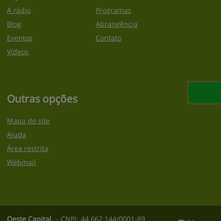
A rádio
Programas
Blog
Abrangência
Eventos
Contato
Vídeos
Outras opções
Mapa do site
Ajuda
Área restrita
Webmail
Oeste Capital
-
CNPJ:
44.662.144/0001-89