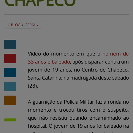
/
BLOG
/
GERAL
/
BLOG
EVENTOS
CENTRAL DE AJUDA
MAPA DO SITE
CONTATO
MURAL DE RECADOS
Vídeo do momento em que o
homem de
33 anos é baleado
, após disparar contra um
jovem de 19 anos, no Centro de Chapecó,
Santa Catarina, na madrugada deste sábado
(28).
A guarnição da Polícia Militar fazia ronda no
momento e trocou tiros com o suspeito,
que não resistiu quando encaminhado ao
hospital. O jovem de 19 anos foi baleado na