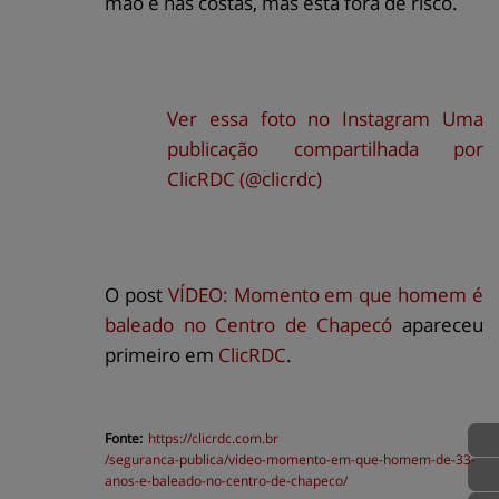
mão e nas costas, mas está fora de risco.
Ver essa foto no Instagram
Uma
publicação compartilhada por
ClicRDC (@clicrdc)
O post
VÍDEO: Momento em que homem é
baleado no Centro de Chapecó
apareceu
primeiro em
ClicRDC
.
Fonte:
https://
clicrdc.com.br
/seguranca-publica/video-momento-em-que-homem-de-33-
anos-e-baleado-no-centro-de-chapeco/