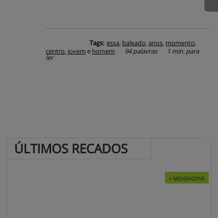
Tags:
essa
,
baleado
,
anos
,
momento
,
centro
,
jovem
e
homem
94 palavras
1 min. para
ler
ÚLTIMOS 
RECADOS
+ MENSAGENS