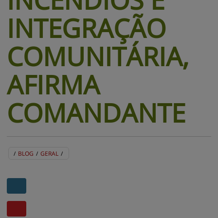
INTEGRAÇÃO
COMUNITÁRIA,
AFIRMA
COMANDANTE
/
BLOG
/
GERAL
/
BLOG
EVENTOS
CENTRAL DE AJUDA
MAPA DO SITE
CONTATO
MURAL DE RECADOS