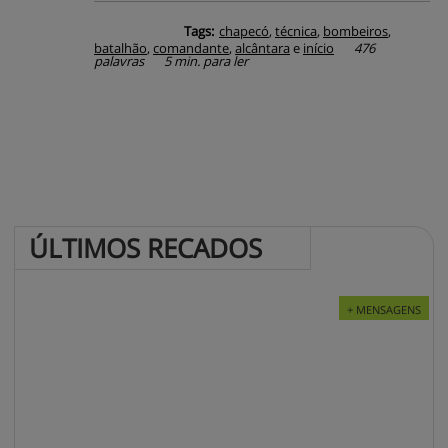
Tags:
chapecó
,
técnica
,
bombeiros
,
batalhão
,
comandante
,
alcântara
e
início
476
palavras
5 min. para ler
ÚLTIMOS 
RECADOS
+ MENSAGENS