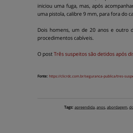
iniciou uma fuga, mas, após acompanha
uma pistola, calibre 9 mm, para fora do 
Dois homens, um de 20 anos e outro de
procedimentos cabíveis.
O post
Três suspeitos são detidos após d
Fonte:
https://
clicrdc.com.br
/seguranca-publica/tres-susp
Tags:
apreendida
,
anos
,
abordagem
,
d