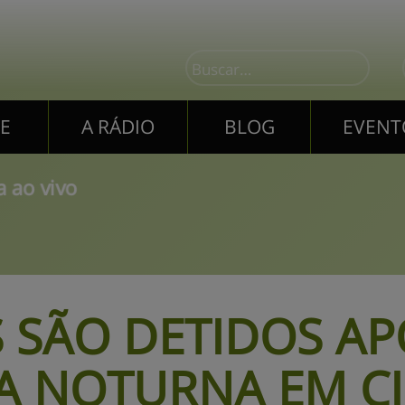
E
A RÁDIO
BLOG
EVENT
E
A RÁDIO
BLOG
EVENT
 ao vivo
S SÃO DETIDOS AP
SA NOTURNA EM C