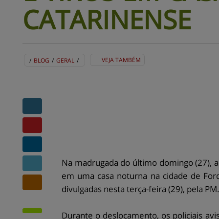
CATARINENSE
VEJA TAMBÉM
/
BLOG
/
GERAL
/
BLOG
EVENTOS
CENTRAL DE AJUDA
MAPA DO SITE
CONTATO
MURAL DE RECADOS
Na madrugada do último domingo (27), a 
em uma casa noturna na cidade de Forqui
divulgadas nesta terça-feira (29), pela PM
Durante o deslocamento, os policiais av