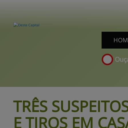
HOM
HOM
Ouça
TRÊS SUSPEITO
E 
TIROS EM CA