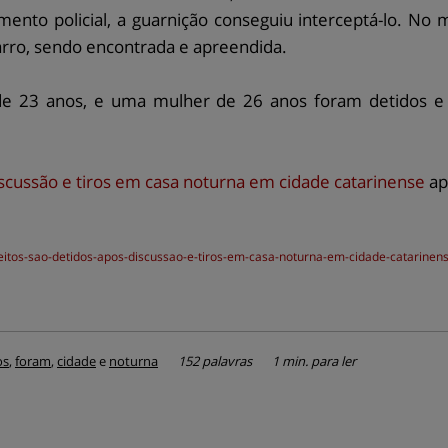
mento policial, a guarnição conseguiu interceptá-lo. 
carro, sendo encontrada e apreendida.
 23 anos, e uma mulher de 26 anos foram detidos e en
iscussão e tiros em casa noturna em cidade catarinense
ap
eitos-sao-detidos-apos-discussao-e-tiros-em-casa-noturna-em-cidade-catarinen
os
,
foram
,
cidade
e
noturna
152 palavras
1 min. para ler