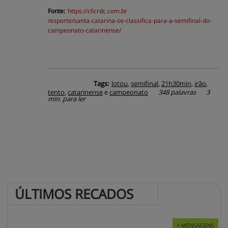
Fonte:
https://
clicrdc.com.br
/esporte/santa-catarina-se-classifica-para-a-semifinal-do-
campeonato-catarinense/
Tags:
lotou
,
semifinal
,
21h30min
,
irão
,
tento
,
catarinense
e
campeonato
348 palavras
3
min. para ler
ÚLTIMOS 
RECADOS
+ MENSAGENS