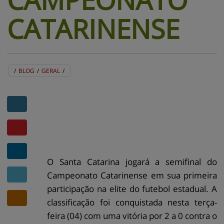
CATARINENSE
/
BLOG
/
GERAL
/
BLOG
EVENTOS
CENTRAL DE AJUDA
MAPA DO SITE
CONTATO
MURAL DE RECADOS
O Santa Catarina jogará a semifinal do
Campeonato Catarinense em sua primeira
participação na elite do futebol estadual. A
classificação foi conquistada nesta terça-
feira (04) com uma vitória por 2 a 0 contra o