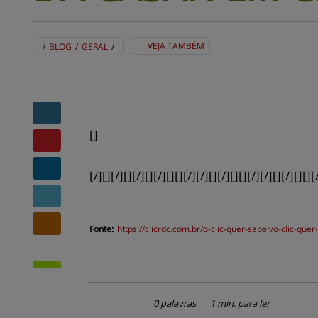
VEJA TAMBÉM
/
BLOG
/
GERAL
/
BLOG
EVENTOS
CENTRAL DE AJUDA
MAPA DO SITE
CONTATO
MURAL DE RECADOS
[]
[/][][/][][/][][/][][][/][/][][/][][][/][/][][/][][][
Fonte:
https://
clicrdc.com.br
/o-clic-quer-saber/o-clic-qu
0 palavras
1 min. para ler