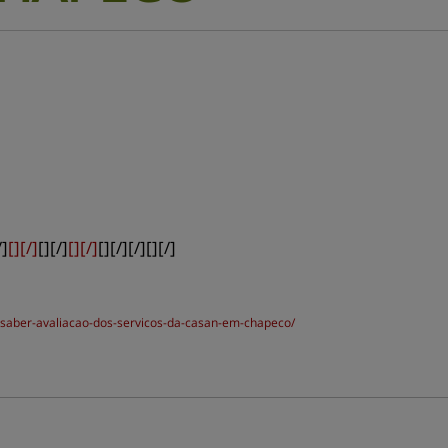
/]
[][/]
[][/]
[][/]
[][/][/][][/]
er-saber-avaliacao-dos-servicos-da-casan-em-chapeco/