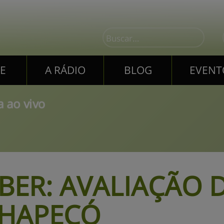
E
A RÁDIO
BLOG
EVENT
E
A RÁDIO
BLOG
EVENT
 ao vivo
BER:
AVALIAÇÃO D
CHAPECÓ