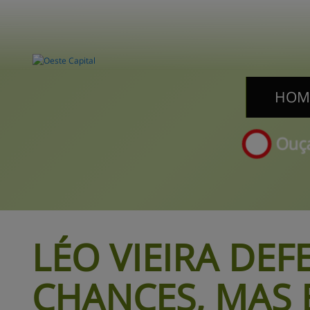
HOM
HOM
Ouça
LÉO VIEIRA DEF
CHANCES, 
MAS 