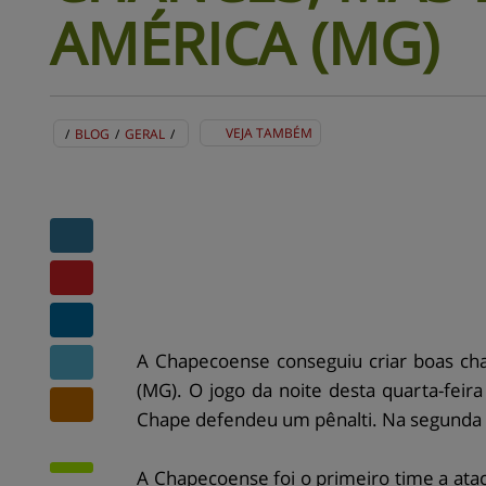
AMÉRICA (MG)
VEJA TAMBÉM
/
BLOG
/
GERAL
/
BLOG
EVENTOS
CENTRAL DE AJUDA
MAPA DO SITE
CONTATO
MURAL DE RECADOS
A Chapecoense conseguiu criar boas ch
(MG). O jogo da noite desta quarta-feir
Chape defendeu um pênalti. Na segunda et
A Chapecoense foi o primeiro time a ata