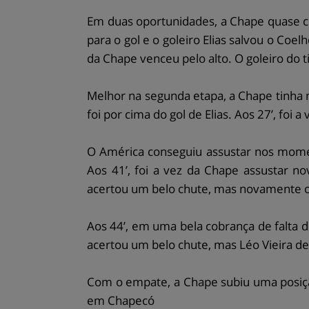
Em duas oportunidades, a Chape quase co
para o gol e o goleiro Elias salvou o Co
da Chape venceu pelo alto. O goleiro do
Melhor na segunda etapa, a Chape tinha m
foi por cima do gol de Elias. Aos 27’, foi 
O América conseguiu assustar nos momento
Aos 41’, foi a vez da Chape assustar n
acertou um belo chute, mas novamente o g
Aos 44’, em uma bela cobrança de falta d
acertou um belo chute, mas Léo Vieira d
Com o empate, a Chape subiu uma posiçã
em Chapecó