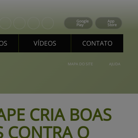
Google
App
Play
Store
OS
VÍDEOS
CONTATO
OS
VÍDEOS
CONTATO
MAPA DO SITE
AJUDA
APE CRIA BOAS 
S CONTRA O