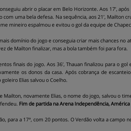
nseguiu abrir o placar em Belo Horizonte. Aos 17’, apó
elho com uma bela defesa. Na sequência, aos 21’, Mailton 
 time mineiro espalmou e evitou o gol da equipe de Chape
ais domínio do jogo e conseguia criar mais chances no a
a vez de Mailton finalizar, mas a bola também foi para fora.
s finais do jogo. Aos 36’, Thauan finalizou para o gol 
ovamente os donos da casa. Após cobrança de escanteio
oleiro Elias salvou o Coelho.
e Mailton, novamente Elias, o nome do jogo, salvou o time
efendeu.
Fim de partida na Arena Independência, América
o, para a 17ª, com 20 pontos. O Verdão volta a campo n