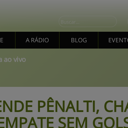
E
A RÁDIO
BLOG
EVENT
E
A RÁDIO
BLOG
EVENT
 ao vivo
ENDE PÊNALTI, CH
EMPATE SEM GOL