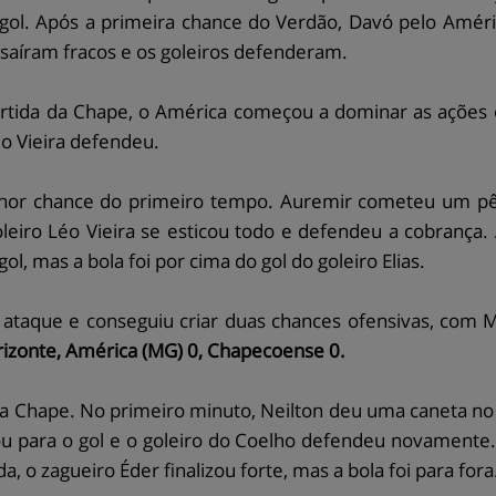
gol. Após a primeira chance do Verdão, Davó pelo Améric
saíram fracos e os goleiros defenderam.
ida da Chape, o América começou a dominar as ações ofe
éo Vieira defendeu.
lhor chance do primeiro tempo. Auremir cometeu um pêna
oleiro Léo Vieira se esticou todo e defendeu a cobrança.
ol, mas a bola foi por cima do gol do goleiro Elias.
ataque e conseguiu criar duas chances ofensivas, com Ma
izonte, América (MG) 0, Chapecoense 0.
da Chape. No primeiro minuto, Neilton deu uma caneta no
lizou para o gol e o goleiro do Coelho defendeu novamente
 o zagueiro Éder finalizou forte, mas a bola foi para fora