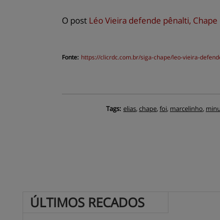
O post
Léo Vieira defende pênalti, Chape
Fonte:
https://
clicrdc.com.br
/siga-chape/leo-vieira-defe
Tags:
elias
,
chape
,
foi
,
marcelinho
,
min
ÚLTIMOS 
RECADOS