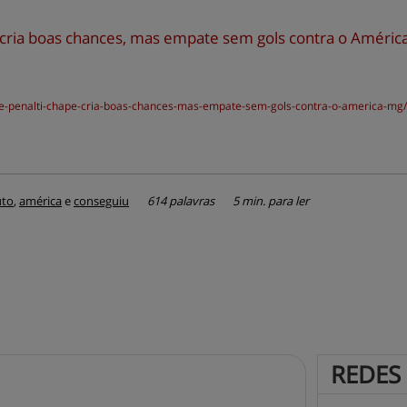
 cria boas chances, mas empate sem gols contra o Améric
nde-penalti-chape-cria-boas-chances-mas-empate-sem-gols-contra-o-america-mg/
uto
,
américa
e
conseguiu
614 palavras
5 min. para ler
REDES