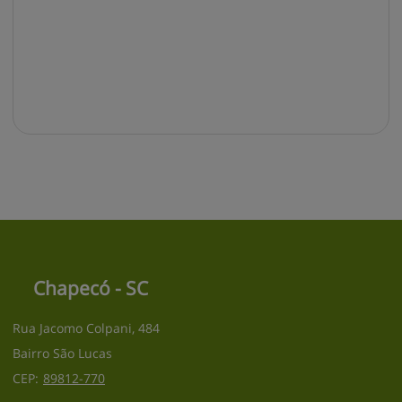
Chapecó - SC
Rua Jacomo Colpani, 484
Bairro São Lucas
CEP:
89812
-
770