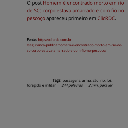
O post
Homem é encontrado morto em rio
de SC; corpo estava amarrado e com fio no
pescoço
apareceu primeiro em
ClicRDC
.
Fonte:
https://
clicrdc.com.br
/seguranca-publica/homem-e-encontrado-morto-em-rio-de-
sc-corpo-estava-amarrado-e-com-fio-no-pescoco/
Tags:
passagens
,
arma
,
são
,
rio
,
foi
,
foragido
e
militar
244 palavras
2 min. para ler