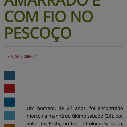
COM FIO NO
PESCOÇO
/
BLOG
/
GERAL
/
BLOG
EVENTOS
CENTRAL DE AJUDA
MAPA DO SITE
CONTATO
MURAL DE RECADOS
Um homem, de 27 anos, foi encontrado
morto na manhã do último sábado (26), por
volta das 6h45, no bairro Colônia Santana,