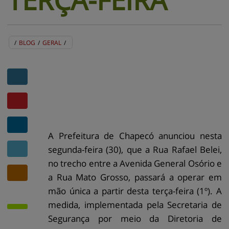
/
BLOG
/
GERAL
/
BLOG
EVENTOS
CENTRAL DE AJUDA
MAPA DO SITE
CONTATO
MURAL DE RECADOS
A Prefeitura de Chapecó anunciou nesta
segunda-feira (30), que a Rua Rafael Belei,
no trecho entre a Avenida General Osório e
a Rua Mato Grosso, passará a operar em
mão única a partir desta terça-feira (1º). A
medida, implementada pela Secretaria de
Segurança por meio da Diretoria de