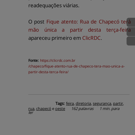
readequações viárias.
O post
Fique atento: Rua de Chapecó terá
mão única a partir desta terça-feira
apareceu primeiro em
ClicRDC
.
Fonte:
https://
clicrdc.com.br
/chapeco/fique-atento-rua-de-chapeco-tera-mao-unica-a-
partir-desta-terca-feira/
Tags:
feira
,
diretoria
,
segurança
,
partir
,
rua
,
chapecó
e
oeste
162 palavras
1 min. para
ler