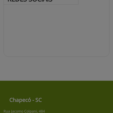
Chapecó - SC
Rua Jacomo Colpani, 484