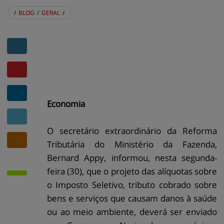
/
BLOG
/
GERAL
/
BLOG
EVENTOS
CENTRAL DE AJUDA
MAPA DO SITE
CONTATO
MURAL DE RECADOS
Economia
O secretário extraordinário da Reforma
Tributária do Ministério da Fazenda,
Bernard Appy, informou, nesta segunda-
feira (30), que o projeto das alíquotas sobre
o Imposto Seletivo, tributo cobrado sobre
bens e serviços que causam danos à saúde
ou ao meio ambiente, deverá ser enviado