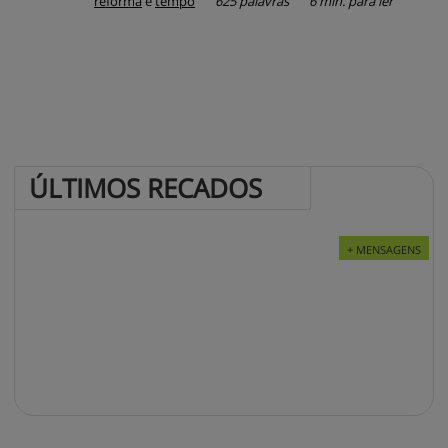
reforma
e
tempo
625 palavras
6 min. para ler
ÚLTIMOS 
RECADOS
+ MENSAGENS