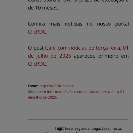
de 10 meses.
Confira mais notícias no nosso portal
ClicRDC
.
O post
Café com notícias de terça-feira, 01
de julho de 2025
apareceu primeiro em
ClicRDC
.
Fonte:
https://
clicrdc.com.br
/fique-bem-informado/cafe-com-noticias-de-terca-feira-01-
de-julho-de-2025/
Tags:
feira
,
segunda
,
paga
,
taxa
,
nesta
,