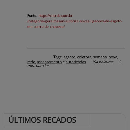
Fonte:
https://
clicrdc.com.br
/categoria-geral/casan-autoriza-novas-ligacoes-de-esgoto-
em-bairro-de-chapeco/
Tags:
esgoto
,
coletora
,
semana
,
nova
,
rede
,
assentamento
e
autorizadas
194 palavras
2
min. para ler
ÚLTIMOS 
RECADOS