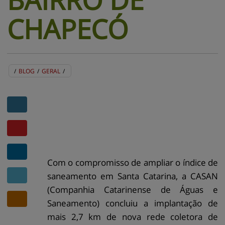
CHAPECÓ
/
BLOG
/
GERAL
/
BLOG
EVENTOS
CENTRAL DE AJUDA
MAPA DO SITE
CONTATO
MURAL DE RECADOS
Com o compromisso de ampliar o índice de
saneamento em Santa Catarina, a CASAN
(Companhia Catarinense de Águas e
Saneamento) concluiu a implantação de
mais 2,7 km de nova rede coletora de