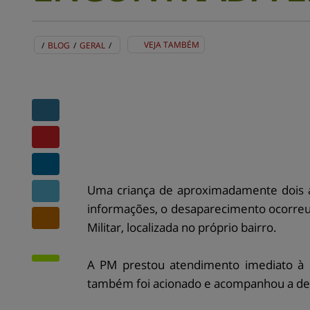
VEJA TAMBÉM
/
BLOG
/
GERAL
/
BLOG
EVENTOS
CENTRAL DE AJUDA
MAPA DO SITE
CONTATO
MURAL DE RECADOS
Uma criança de aproximadamente dois an
informações, o desaparecimento ocorreu p
Militar, localizada no próprio bairro.
A PM prestou atendimento imediato à c
também foi acionado e acompanhou a devo