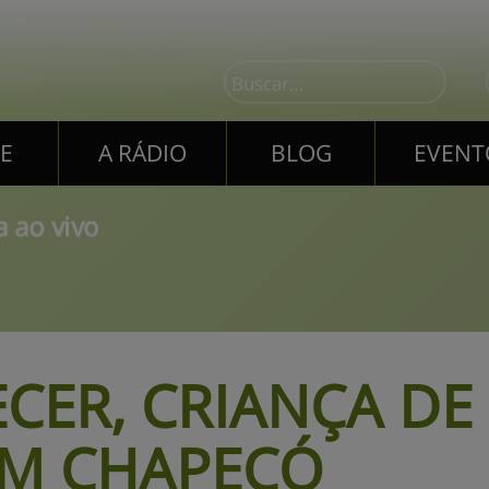
E
A RÁDIO
BLOG
EVENT
E
A RÁDIO
BLOG
EVENT
 ao vivo
CER, CRIANÇA DE 
M CHAPECÓ