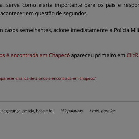
a, serve como alerta importante para os pais e respon
m acontecer em questão de segundos.
m casos semelhantes, acione imediatamente a Polícia Mi
nos é encontrada em Chapecó
apareceu primeiro em
Clic
aparecer-crianca-de-2-anos-e-encontrada-em-chapeco/
,
segurança
,
polícia
,
base
e
foi
152 palavras
1 min. para ler