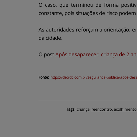
O caso, que terminou de forma positiv
constante, pois situações de risco pode
As autoridades reforçam a orientação: e
da cidade.
O post
Após desaparecer, criança de 2 a
Fonte:
https://
clicrdc.com.br
/seguranca-publica/apos-des
Tags:
criança
,
reencontro
,
acolhimento