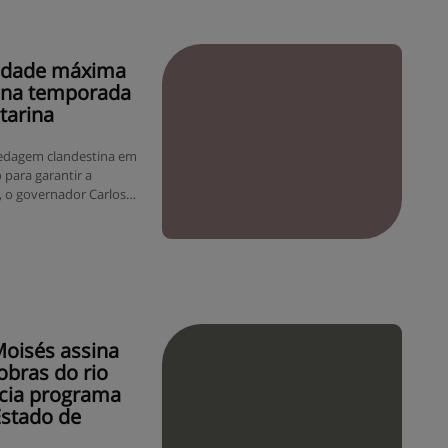
as…
cidade máxima
 na temporada
tarina
pedagem clandestina em
 para garantir a
s, o governador Carlos
ra (14), novas regras
ra na temporada
rmitida a lotação de
ade integral em Santa
oisés assina
obras do rio
cia programa
Estado de