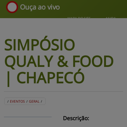
Ouça ao vivo
MAPA DO SITE
AJUDA
SIMPÓSIO 
QUALY & 
FOOD
| CHAPECÓ
/
EVENTOS
/
GERAL
/
BLOG
EVENTOS
CENTRAL DE AJUDA
MAPA DO SITE
CONTATO
MURAL DE RECADOS
Descrição: