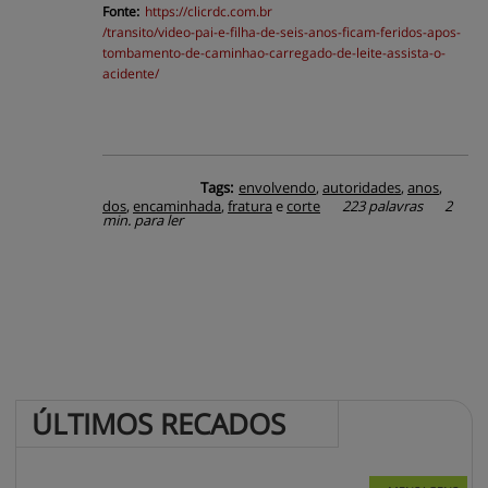
Fonte:
https://
clicrdc.com.br
/transito/video-pai-e-filha-de-seis-anos-ficam-feridos-apos-
tombamento-de-caminhao-carregado-de-leite-assista-o-
acidente/
Tags:
envolvendo
,
autoridades
,
anos
,
dos
,
encaminhada
,
fratura
e
corte
223 palavras
2
min. para ler
ÚLTIMOS 
RECADOS