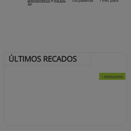
atendimento
e
iniciou
155 palavras
1 min. para
ler
ÚLTIMOS 
RECADOS
+ MENSAGENS