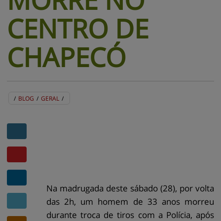
CENTRO DE
CHAPECÓ
/
BLOG
/
GERAL
/
BLOG
EVENTOS
CENTRAL DE AJUDA
MAPA DO SITE
CONTATO
MURAL DE RECADOS
Na madrugada deste sábado (28), por volta
das 2h, um homem de 33 anos morreu
durante troca de tiros com a Polícia, após