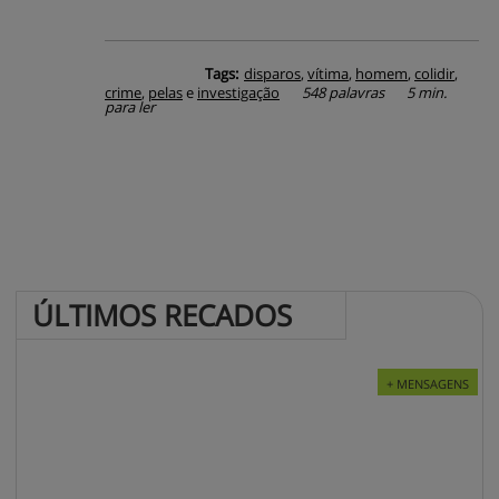
Tags:
disparos
,
vítima
,
homem
,
colidir
,
crime
,
pelas
e
investigação
548 palavras
5 min.
para ler
ÚLTIMOS 
RECADOS
+ MENSAGENS