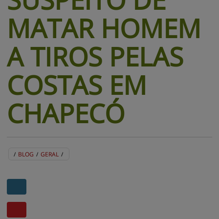
MATAR HOMEM
A TIROS PELAS
COSTAS EM
CHAPECÓ
/
BLOG
/
GERAL
/
BLOG
EVENTOS
CENTRAL DE AJUDA
MAPA DO SITE
CONTATO
MURAL DE RECADOS