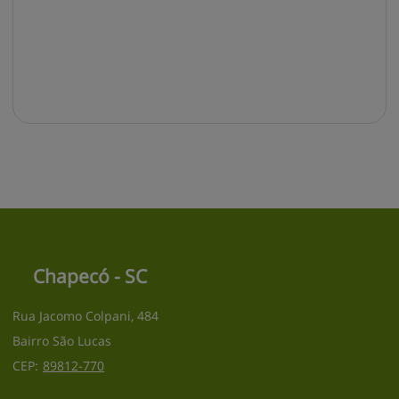
Chapecó - SC
Rua Jacomo Colpani, 484
Bairro São Lucas
CEP:
89812
-
770