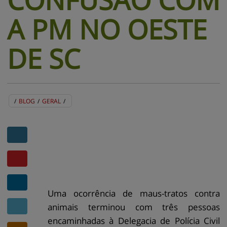
A PM NO OESTE
DE SC
/
BLOG
/
GERAL
/
BLOG
EVENTOS
CENTRAL DE AJUDA
MAPA DO SITE
CONTATO
MURAL DE RECADOS
Uma ocorrência de maus-tratos contra
animais terminou com três pessoas
encaminhadas à Delegacia de Polícia Civil