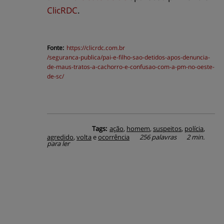
ClicRDC
.
Fonte:
https://
clicrdc.com.br
/seguranca-publica/pai-e-filho-sao-detidos-apos-denuncia-
de-maus-tratos-a-cachorro-e-confusao-com-a-pm-no-oeste-
de-sc/
Tags:
ação
,
homem
,
suspeitos
,
polícia
,
agredido
,
volta
e
ocorrência
256 palavras
2 min.
para ler