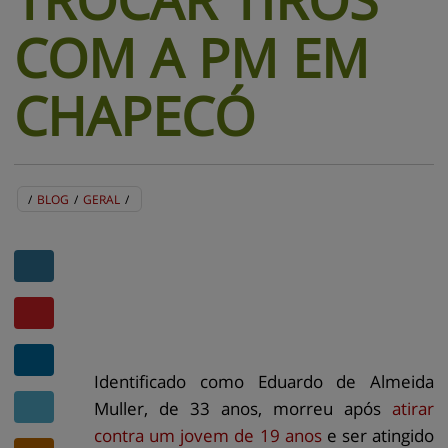
COM A PM EM
CHAPECÓ
/
BLOG
/
GERAL
/
BLOG
EVENTOS
CENTRAL DE AJUDA
MAPA DO SITE
CONTATO
MURAL DE RECADOS
Identificado como Eduardo de Almeida
Muller, de 33 anos, morreu após
atirar
contra um jovem de 19 anos
e ser atingido