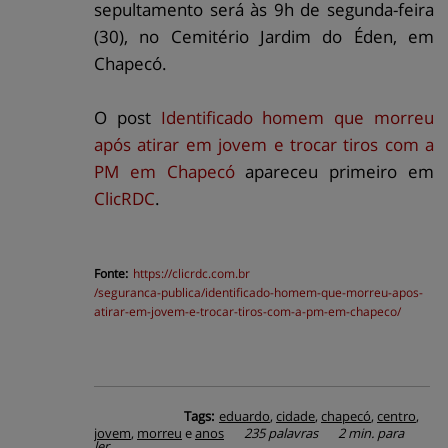
sepultamento será às 9h de segunda-feira
(30), no Cemitério Jardim do Éden, em
Chapecó.
O post
Identificado homem que morreu
após atirar em jovem e trocar tiros com a
PM em Chapecó
apareceu primeiro em
ClicRDC
.
Fonte:
https://
clicrdc.com.br
/seguranca-publica/identificado-homem-que-morreu-apos-
atirar-em-jovem-e-trocar-tiros-com-a-pm-em-chapeco/
Tags:
eduardo
,
cidade
,
chapecó
,
centro
,
jovem
,
morreu
e
anos
235 palavras
2 min. para
ler