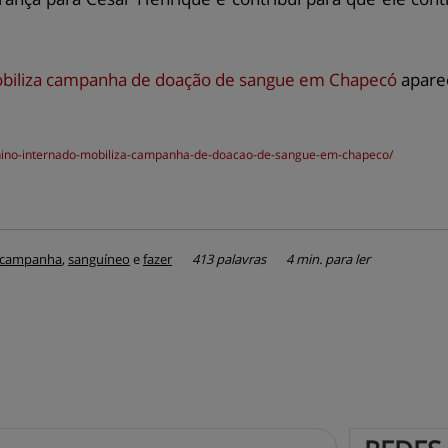
obiliza campanha de doação de sangue em Chapecó
apare
nino-internado-mobiliza-campanha-de-doacao-de-sangue-em-chapeco/
campanha
,
sanguíneo
e
fazer
413 palavras
4 min. para ler