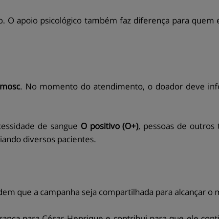
 O apoio psicológico também faz diferença para quem e
mosc
. No momento do atendimento, o doador deve inf
essidade de sangue
O positivo (O+)
, pessoas de outros
iando diversos pacientes.
dem que a campanha seja compartilhada para alcançar o 
nça para César Henrique e contribui para que ele cont