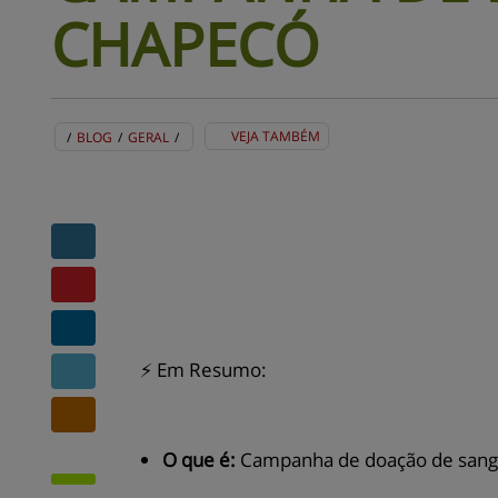
CHAPECÓ
VEJA TAMBÉM
/
BLOG
/
GERAL
/
BLOG
EVENTOS
CENTRAL DE AJUDA
MAPA DO SITE
CONTATO
MURAL DE RECADOS
⚡ Em Resumo:
O que é:
Campanha de doação de sangue