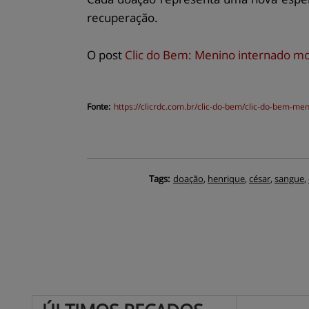
recuperação.
O post
Clic do Bem: Menino internado m
Fonte:
https://
clicrdc.com.br
/clic-do-bem/clic-do-bem-me
Tags:
doação
,
henrique
,
césar
,
sangue
,