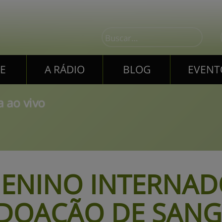
E
A RÁDIO
BLOG
EVENT
E
A RÁDIO
BLOG
EVENT
 ao vivo
ENINO INTERNAD
DOAÇÃO DE SANG